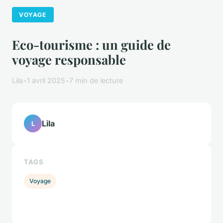
VOYAGE
Eco-tourisme : un guide de
voyage responsable
Lila
•
1 avril 2025
•
7 min de lecture
Lila
L
TAGS
Voyage