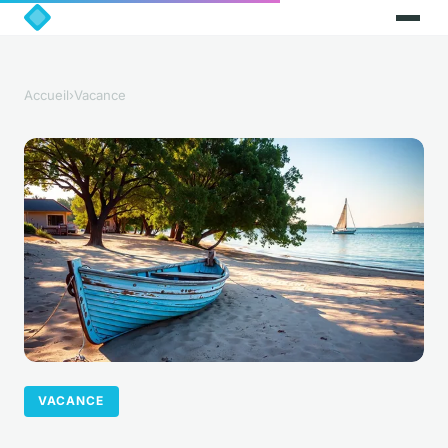
Accueil
›
Vacance
VACANCE